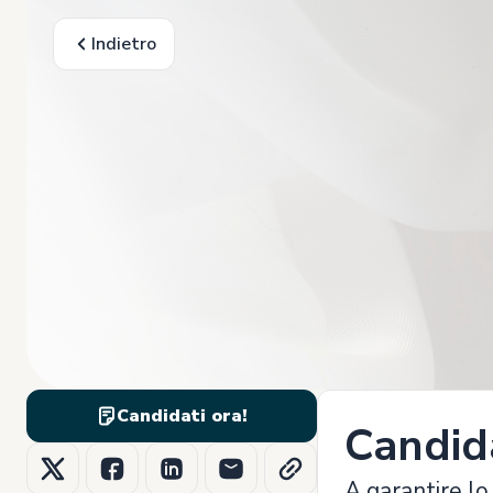
Indietro
Candidati ora!
Candid
A garantire l