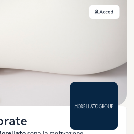
Accedi
orate
orellato
sono la motivazione,