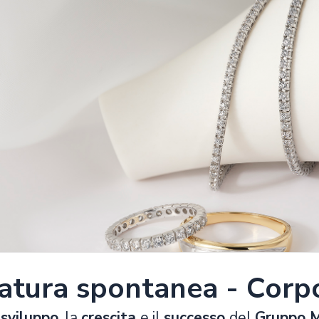
atura spontanea - Corp
o
sviluppo
, la
crescita
e il
successo
del
Gruppo M